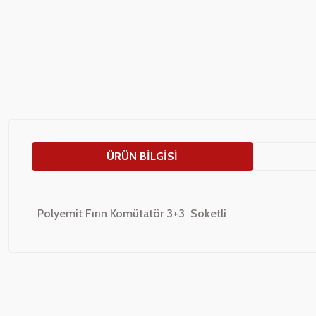
ÜRÜN BILGISI
Polyemit Fırın Komütatör 3+3 Soketli
Bu ürünün fiyat bilgisi, resim, ürün açıklamalarında ve diğer konularda
Görüş ve önerileriniz için teşekkür ederiz.
Ürün resmi kalitesiz, bozuk veya görüntülenemiyor.