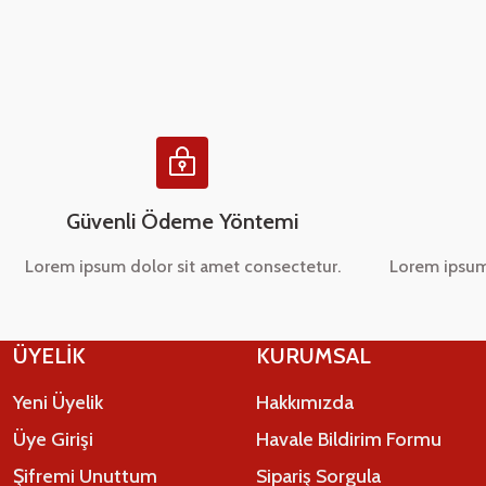
Ürün açıklamasında eksik bilgiler bulunuyor.
Ürün bilgilerinde hatalar bulunuyor.
Ürün fiyatı diğer sitelerden daha pahalı.
Bu ürüne benzer farklı alternatifler olmalı.
Güvenli Ödeme Yöntemi
Lorem ipsum dolor sit amet consectetur.
Lorem ipsum
ÜYELİK
KURUMSAL
Yeni Üyelik
Hakkımızda
Üye Girişi
Havale Bildirim Formu
Şifremi Unuttum
Sipariş Sorgula