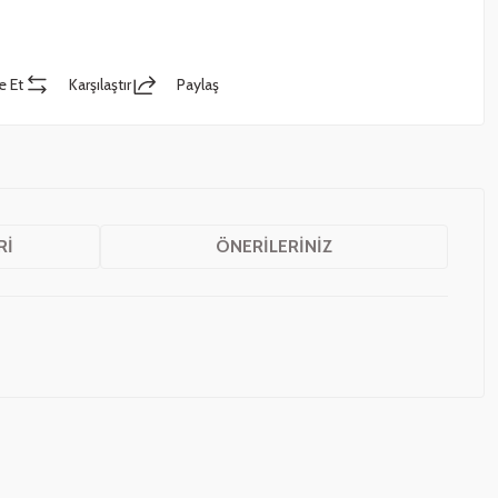
e Et
Karşılaştır
Paylaş
RI
ÖNERILERINIZ
z.