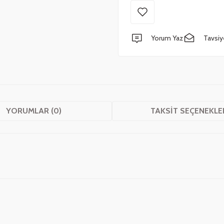
Yorum Yaz
Tavsiy
YORUMLAR (0)
TAKSIT SEÇENEKLE
 yetersiz gördüğünüz noktaları öneri formunu kullanarak tarafımıza iletebilirsini
Bu ürüne ilk yorumu siz yapın!