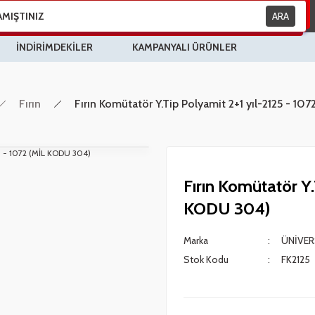
ARA
İNDİRİMDEKİLER
KAMPANYALI ÜRÜNLER
Fırın
Fırın Komütatör Y.Tip Polyamit 2+1 yıl-2125 - 1
Fırın Komütatör Y.
KODU 304)
Marka
ÜNİVER
Stok Kodu
FK2125