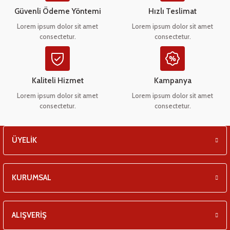
eşitleri
Ürün bilgilerinde hatalar bulunuyor.
Güvenli Ödeme Yöntemi
Hızlı Teslimat
Ürün fiyatı diğer sitelerden daha pahalı.
Lorem ipsum dolor sit amet
Lorem ipsum dolor sit amet
pları
consectetur.
consectetur.
Bu ürüne benzer farklı alternatifler olmalı.
 - Tako Çeşitleri
Kaliteli Hizmet
Kampanya
ıyıcılar
Lorem ipsum dolor sit amet
Lorem ipsum dolor sit amet
consectetur.
consectetur.
Gönder
ÜYELİK
KURUMSAL
ALIŞVERİŞ