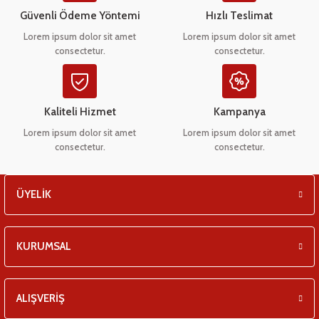
eşitleri
Ürün bilgilerinde hatalar bulunuyor.
Güvenli Ödeme Yöntemi
Hızlı Teslimat
Ürün fiyatı diğer sitelerden daha pahalı.
Lorem ipsum dolor sit amet
Lorem ipsum dolor sit amet
pları
consectetur.
consectetur.
Bu ürüne benzer farklı alternatifler olmalı.
 - Tako Çeşitleri
Kaliteli Hizmet
Kampanya
ıyıcılar
Lorem ipsum dolor sit amet
Lorem ipsum dolor sit amet
consectetur.
consectetur.
Gönder
ÜYELİK
KURUMSAL
ALIŞVERİŞ