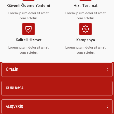
eşitleri
Ürün bilgilerinde hatalar bulunuyor.
Güvenli Ödeme Yöntemi
Hızlı Teslimat
Ürün fiyatı diğer sitelerden daha pahalı.
Lorem ipsum dolor sit amet
Lorem ipsum dolor sit amet
pları
consectetur.
consectetur.
Bu ürüne benzer farklı alternatifler olmalı.
 - Tako Çeşitleri
Kaliteli Hizmet
Kampanya
ıyıcılar
Lorem ipsum dolor sit amet
Lorem ipsum dolor sit amet
consectetur.
consectetur.
Gönder
ÜYELİK
KURUMSAL
ALIŞVERİŞ