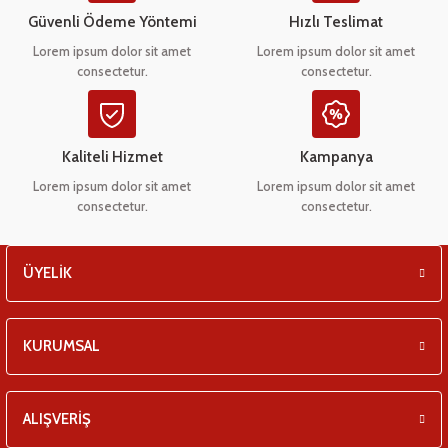
eşitleri
Ürün bilgilerinde hatalar bulunuyor.
Güvenli Ödeme Yöntemi
Hızlı Teslimat
Ürün fiyatı diğer sitelerden daha pahalı.
Lorem ipsum dolor sit amet
Lorem ipsum dolor sit amet
pları
consectetur.
consectetur.
Bu ürüne benzer farklı alternatifler olmalı.
 - Tako Çeşitleri
Kaliteli Hizmet
Kampanya
ıyıcılar
Lorem ipsum dolor sit amet
Lorem ipsum dolor sit amet
consectetur.
consectetur.
Gönder
ÜYELİK
KURUMSAL
ALIŞVERİŞ