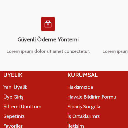
Ürün fiyatı diğer sitelerden daha pahalı.
Bu ürüne benzer farklı alternatifler olmalı.
Güvenli Ödeme Yöntemi
Lorem ipsum dolor sit amet consectetur.
Lorem ipsum
ÜYELİK
KURUMSAL
Yeni Üyelik
Hakkımızda
Üye Girişi
Havale Bildirim Formu
Şifremi Unuttum
Sipariş Sorgula
Sepetiniz
İş Ortaklarımız
Favoriler
İletişim