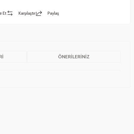
e Et
Karşılaştır
Paylaş
RI
ÖNERILERINIZ
z.