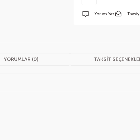
Yorum Yaz
Tavsiy
YORUMLAR (0)
TAKSIT SEÇENEKLE
 yetersiz gördüğünüz noktaları öneri formunu kullanarak tarafımıza iletebilirsini
Bu ürüne ilk yorumu siz yapın!
Yorum Yaz