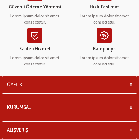
eşitleri
Ürün bilgilerinde hatalar bulunuyor.
Güvenli Ödeme Yöntemi
Hızlı Teslimat
Ürün fiyatı diğer sitelerden daha pahalı.
Lorem ipsum dolor sit amet
Lorem ipsum dolor sit amet
pları
consectetur.
consectetur.
Bu ürüne benzer farklı alternatifler olmalı.
 - Tako Çeşitleri
Kaliteli Hizmet
Kampanya
ıyıcılar
Lorem ipsum dolor sit amet
Lorem ipsum dolor sit amet
consectetur.
consectetur.
Gönder
ÜYELİK
KURUMSAL
ALIŞVERİŞ