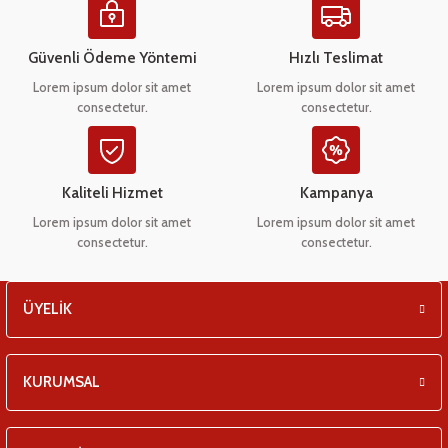
eşitleri
Ürün açıklamasında eksik bilgiler bulunuyor.
Ürün bilgilerinde hatalar bulunuyor.
Güvenli Ödeme Yöntemi
Hızlı Teslimat
pları
Ürün fiyatı diğer sitelerden daha pahalı.
Lorem ipsum dolor sit amet
Lorem ipsum dolor sit amet
consectetur.
consectetur.
Bu ürüne benzer farklı alternatifler olmalı.
 - Tako Çeşitleri
ıyıcılar
Kaliteli Hizmet
Kampanya
Lorem ipsum dolor sit amet
Lorem ipsum dolor sit amet
consectetur.
consectetur.
Gönder
ÜYELİK
KURUMSAL