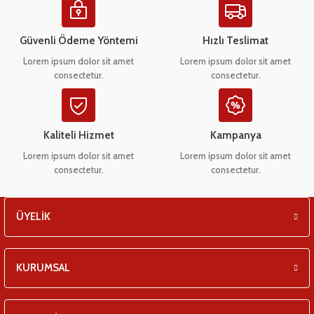
eşitleri
Ürün açıklamasında eksik bilgiler bulunuyor.
Ürün bilgilerinde hatalar bulunuyor.
Güvenli Ödeme Yöntemi
Hızlı Teslimat
pları
Ürün fiyatı diğer sitelerden daha pahalı.
Lorem ipsum dolor sit amet
Lorem ipsum dolor sit amet
consectetur.
consectetur.
Bu ürüne benzer farklı alternatifler olmalı.
 - Tako Çeşitleri
ıyıcılar
Kaliteli Hizmet
Kampanya
Lorem ipsum dolor sit amet
Lorem ipsum dolor sit amet
consectetur.
consectetur.
Gönder
ÜYELİK
KURUMSAL