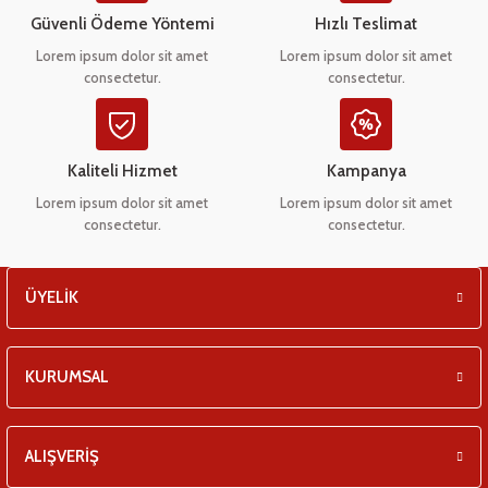
eşitleri
Ürün bilgilerinde hatalar bulunuyor.
Güvenli Ödeme Yöntemi
Hızlı Teslimat
Ürün fiyatı diğer sitelerden daha pahalı.
Lorem ipsum dolor sit amet
Lorem ipsum dolor sit amet
pları
consectetur.
consectetur.
Bu ürüne benzer farklı alternatifler olmalı.
 - Tako Çeşitleri
Kaliteli Hizmet
Kampanya
ıyıcılar
Lorem ipsum dolor sit amet
Lorem ipsum dolor sit amet
consectetur.
consectetur.
Gönder
ÜYELİK
KURUMSAL
ALIŞVERİŞ