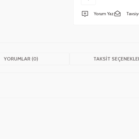
Yorum Yaz
Tavsiy
YORUMLAR (0)
TAKSIT SEÇENEKLE
 yetersiz gördüğünüz noktaları öneri formunu kullanarak tarafımıza iletebilirsini
Bu ürüne ilk yorumu siz yapın!
Yorum Yaz