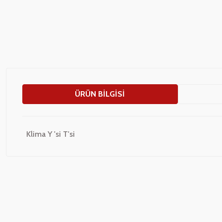
ÜRÜN BILGISI
Klima Y 'si T'si
Bu ürünün fiyat bilgisi, resim, ürün açıklamalarında ve diğer konularda
Görüş ve önerileriniz için teşekkür ederiz.
Ürün resmi kalitesiz, bozuk veya görüntülenemiyor.
Ürün açıklamasında eksik bilgiler bulunuyor.