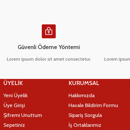
Ürün bilgilerinde hatalar bulunuyor.
Ürün fiyatı diğer sitelerden daha pahalı.
Bu ürüne benzer farklı alternatifler olmalı.
Güvenli Ödeme Yöntemi
Lorem ipsum dolor sit amet consectetur.
Lorem ipsum
ÜYELİK
KURUMSAL
Yeni Üyelik
Hakkımızda
Üye Girişi
Havale Bildirim Formu
Şifremi Unuttum
Sipariş Sorgula
Sepetiniz
İş Ortaklarımız