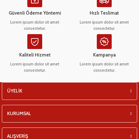
Ürün açıklamasında eksik bilgiler bulunuyor.
eşitleri
Ürün bilgilerinde hatalar bulunuyor.
Güvenli Ödeme Yöntemi
Hızlı Teslimat
Ürün fiyatı diğer sitelerden daha pahalı.
pları
Lorem ipsum dolor sit amet
Lorem ipsum dolor sit amet
consectetur.
consectetur.
Bu ürüne benzer farklı alternatifler olmalı.
 - Tako Çeşitleri
ıyıcılar
Kaliteli Hizmet
Kampanya
Lorem ipsum dolor sit amet
Lorem ipsum dolor sit amet
consectetur.
consectetur.
Gönder
ÜYELİK
KURUMSAL
ALIŞVERİŞ