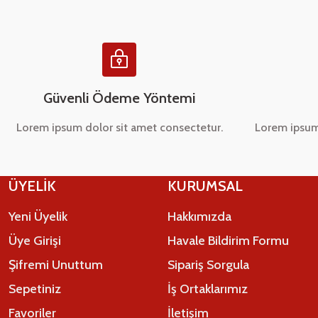
Ürün fiyatı diğer sitelerden daha pahalı.
Bu ürüne benzer farklı alternatifler olmalı.
Güvenli Ödeme Yöntemi
Lorem ipsum dolor sit amet consectetur.
Lorem ipsum
ÜYELİK
KURUMSAL
Yeni Üyelik
Hakkımızda
Üye Girişi
Havale Bildirim Formu
Şifremi Unuttum
Sipariş Sorgula
Sepetiniz
İş Ortaklarımız
Favoriler
İletişim