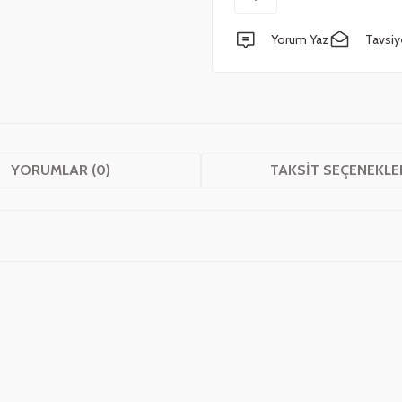
Yorum Yaz
Tavsiy
YORUMLAR (0)
TAKSIT SEÇENEKLE
 yetersiz gördüğünüz noktaları öneri formunu kullanarak tarafımıza iletebilirsini
Bu ürüne ilk yorumu siz yapın!
Yorum Yaz