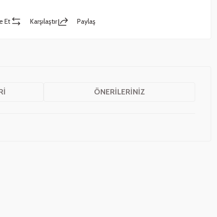
e Et
Karşılaştır
Paylaş
RI
ÖNERILERINIZ
z.