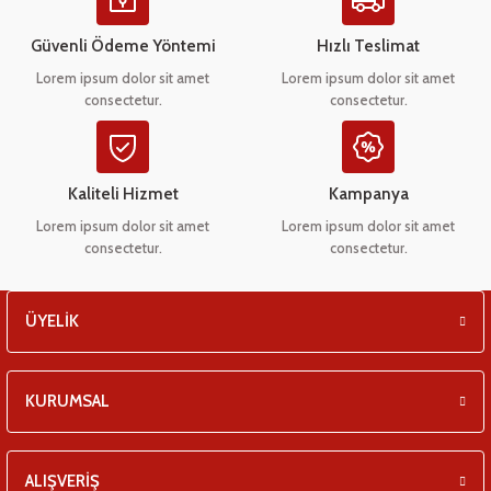
Ürün açıklamasında eksik bilgiler bulunuyor.
eşitleri
Ürün bilgilerinde hatalar bulunuyor.
Güvenli Ödeme Yöntemi
Hızlı Teslimat
Ürün fiyatı diğer sitelerden daha pahalı.
pları
Lorem ipsum dolor sit amet
Lorem ipsum dolor sit amet
consectetur.
consectetur.
Bu ürüne benzer farklı alternatifler olmalı.
 - Tako Çeşitleri
ıyıcılar
Kaliteli Hizmet
Kampanya
Lorem ipsum dolor sit amet
Lorem ipsum dolor sit amet
consectetur.
consectetur.
Gönder
ÜYELİK
KURUMSAL
ALIŞVERİŞ