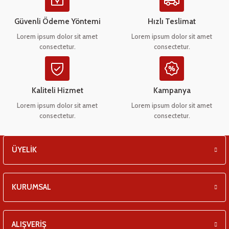
Ürün açıklamasında eksik bilgiler bulunuyor.
eşitleri
Ürün bilgilerinde hatalar bulunuyor.
Güvenli Ödeme Yöntemi
Hızlı Teslimat
Ürün fiyatı diğer sitelerden daha pahalı.
pları
Lorem ipsum dolor sit amet
Lorem ipsum dolor sit amet
consectetur.
consectetur.
Bu ürüne benzer farklı alternatifler olmalı.
 - Tako Çeşitleri
ıyıcılar
Kaliteli Hizmet
Kampanya
Lorem ipsum dolor sit amet
Lorem ipsum dolor sit amet
consectetur.
consectetur.
Gönder
ÜYELİK
KURUMSAL
ALIŞVERİŞ