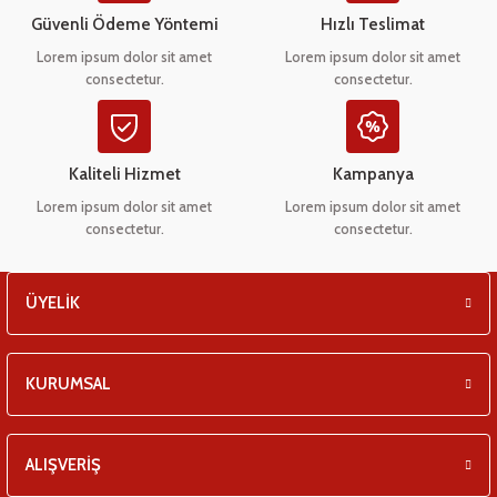
eşitleri
Ürün bilgilerinde hatalar bulunuyor.
Güvenli Ödeme Yöntemi
Hızlı Teslimat
Ürün fiyatı diğer sitelerden daha pahalı.
Lorem ipsum dolor sit amet
Lorem ipsum dolor sit amet
pları
consectetur.
consectetur.
Bu ürüne benzer farklı alternatifler olmalı.
 - Tako Çeşitleri
Kaliteli Hizmet
Kampanya
ıyıcılar
Lorem ipsum dolor sit amet
Lorem ipsum dolor sit amet
consectetur.
consectetur.
Gönder
ÜYELİK
KURUMSAL
ALIŞVERİŞ