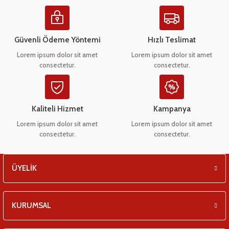
Ürün resmi kalitesiz, bozuk veya görüntülenemiyor.
eşitleri
Ürün açıklamasında eksik bilgiler bulunuyor.
pları
Ürün bilgilerinde hatalar bulunuyor.
Güvenli Ödeme Yöntemi
Hızlı Teslimat
Ürün fiyatı diğer sitelerden daha pahalı.
Lorem ipsum dolor sit amet
Lorem ipsum dolor sit amet
 - Tako Çeşitleri
consectetur.
consectetur.
Bu ürüne benzer farklı alternatifler olmalı.
ıyıcılar
Kaliteli Hizmet
Kampanya
Lorem ipsum dolor sit amet
Lorem ipsum dolor sit amet
consectetur.
consectetur.
Gönder
ÜYELİK
KURUMSAL