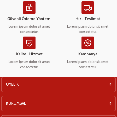
Ürün resmi kalitesiz, bozuk veya görüntülenemiyor.
eşitleri
Ürün açıklamasında eksik bilgiler bulunuyor.
Ürün bilgilerinde hatalar bulunuyor.
pları
Güvenli Ödeme Yöntemi
Hızlı Teslimat
Ürün fiyatı diğer sitelerden daha pahalı.
Lorem ipsum dolor sit amet
Lorem ipsum dolor sit amet
 - Tako Çeşitleri
consectetur.
consectetur.
Bu ürüne benzer farklı alternatifler olmalı.
ıyıcılar
Kaliteli Hizmet
Kampanya
Lorem ipsum dolor sit amet
Lorem ipsum dolor sit amet
consectetur.
consectetur.
Gönder
ÜYELİK
KURUMSAL