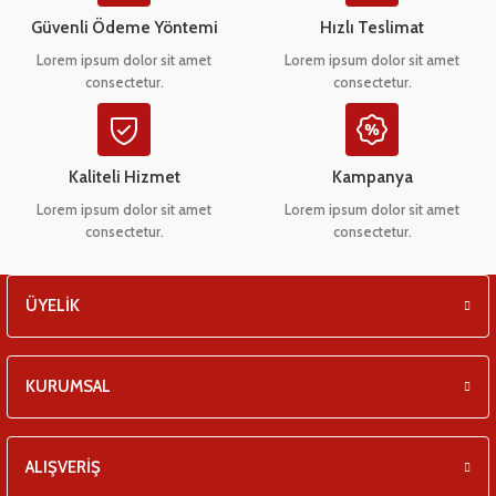
eşitleri
Ürün bilgilerinde hatalar bulunuyor.
Güvenli Ödeme Yöntemi
Hızlı Teslimat
Ürün fiyatı diğer sitelerden daha pahalı.
Lorem ipsum dolor sit amet
Lorem ipsum dolor sit amet
pları
consectetur.
consectetur.
Bu ürüne benzer farklı alternatifler olmalı.
 - Tako Çeşitleri
Kaliteli Hizmet
Kampanya
ıyıcılar
Lorem ipsum dolor sit amet
Lorem ipsum dolor sit amet
consectetur.
consectetur.
Gönder
ÜYELİK
KURUMSAL
ALIŞVERİŞ