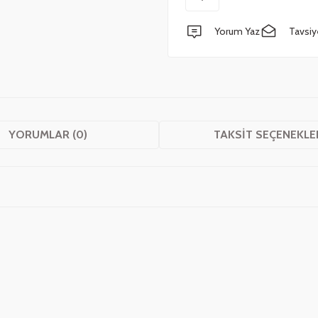
Yorum Yaz
Tavsiy
YORUMLAR (0)
TAKSIT SEÇENEKLE
 yetersiz gördüğünüz noktaları öneri formunu kullanarak tarafımıza iletebilirsini
Bu ürüne ilk yorumu siz yapın!
Yorum Yaz