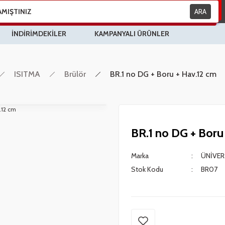
ARA
İNDİRİMDEKİLER
KAMPANYALI ÜRÜNLER
ISITMA
Brülör
BR.1 no DG + Boru + Hav.12 cm
BR.1 no DG + Boru
Marka
ÜNİVER
Stok Kodu
BR07