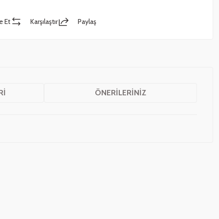
e Et
Karşılaştır
Paylaş
RI
ÖNERILERINIZ
z.