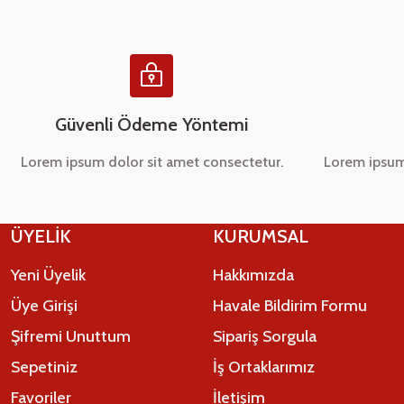
Ürün fiyatı diğer sitelerden daha pahalı.
Bu ürüne benzer farklı alternatifler olmalı.
Güvenli Ödeme Yöntemi
Lorem ipsum dolor sit amet consectetur.
Lorem ipsum
ÜYELİK
KURUMSAL
Yeni Üyelik
Hakkımızda
Üye Girişi
Havale Bildirim Formu
Şifremi Unuttum
Sipariş Sorgula
Sepetiniz
İş Ortaklarımız
Favoriler
İletişim