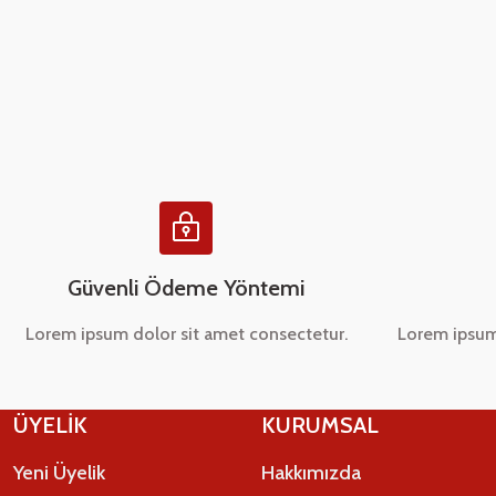
Ürün resmi kalitesiz, bozuk veya görüntülenemiyor.
Ürün açıklamasında eksik bilgiler bulunuyor.
Ürün bilgilerinde hatalar bulunuyor.
Ürün fiyatı diğer sitelerden daha pahalı.
Bu ürüne benzer farklı alternatifler olmalı.
Güvenli Ödeme Yöntemi
Lorem ipsum dolor sit amet consectetur.
Lorem ipsum
ÜYELİK
KURUMSAL
Yeni Üyelik
Hakkımızda