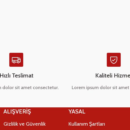
Bu ürüne ilk yorumu siz yapın!
Yorum Yaz
Hızlı Teslimat
Kaliteli Hizme
 dolor sit amet consectetur.
Lorem ipsum dolor sit amet 
Gönder
ALIŞVERİŞ
YASAL
Gizlilik ve Güvenlik
Kullanım Şartları