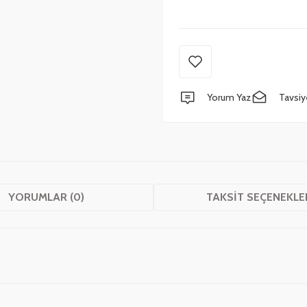
Yorum Yaz
Tavsiy
YORUMLAR (0)
TAKSIT SEÇENEKLE
 yetersiz gördüğünüz noktaları öneri formunu kullanarak tarafımıza iletebilirsini