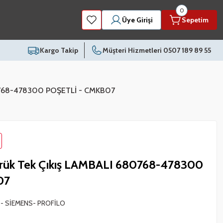
0
Üye Girişi
Sepetim
Kargo Takip
Müşteri Hizmetleri 0507 189 89 55
0768-478300 POŞETLİ - CMKB07
ük Tek Çıkış LAMBALI 680768-478300
07
- SİEMENS- PROFİLO