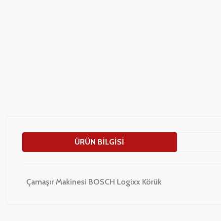
ÜRÜN BILGISI
Çamaşır Makinesi BOSCH Logixx Körük
Bu ürünün fiyat bilgisi, resim, ürün açıklamalarında ve diğer konularda
Görüş ve önerileriniz için teşekkür ederiz.