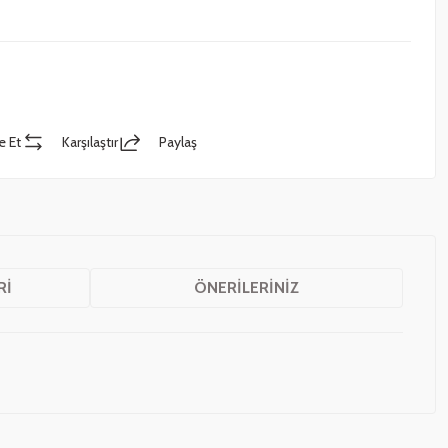
e Et
Karşılaştır
Paylaş
RI
ÖNERILERINIZ
z.