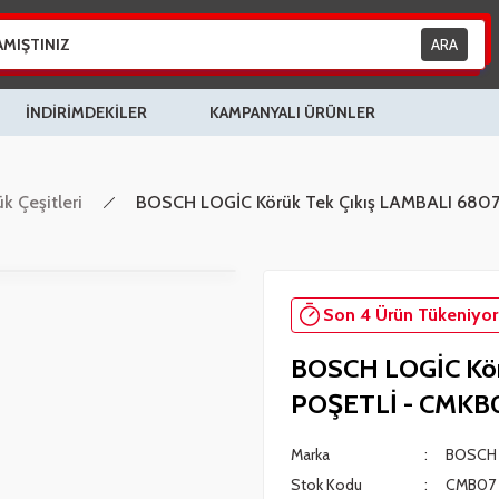
ARA
İNDİRİMDEKİLER
KAMPANYALI ÜRÜNLER
k Çeşitleri
BOSCH LOGİC Körük Tek Çıkış LAMBALI 68
Son 4 Ürün Tükeniyor
BOSCH LOGİC Kör
POŞETLİ - CMKB
Marka
BOSCH 
Stok Kodu
CMB07