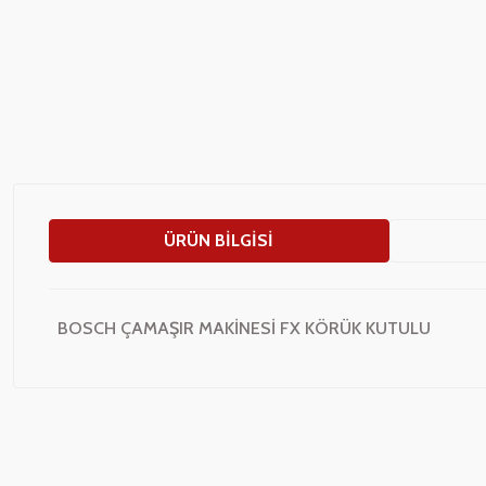
ÜRÜN BILGISI
BOSCH ÇAMAŞIR MAKİNESİ FX KÖRÜK KUTULU
Bu ürünün fiyat bilgisi, resim, ürün açıklamalarında ve diğer konularda
Görüş ve önerileriniz için teşekkür ederiz.
Ürün resmi kalitesiz, bozuk veya görüntülenemiyor.