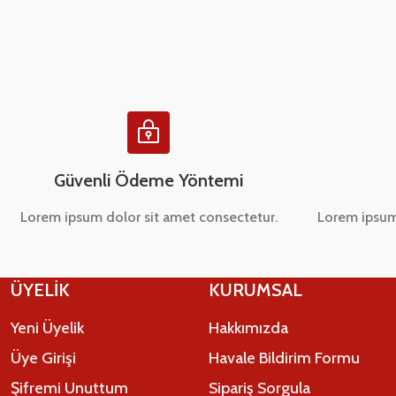
Ürün açıklamasında eksik bilgiler bulunuyor.
Ürün bilgilerinde hatalar bulunuyor.
Ürün fiyatı diğer sitelerden daha pahalı.
Bu ürüne benzer farklı alternatifler olmalı.
Güvenli Ödeme Yöntemi
Lorem ipsum dolor sit amet consectetur.
Lorem ipsum
ÜYELİK
KURUMSAL
Yeni Üyelik
Hakkımızda
Üye Girişi
Havale Bildirim Formu
Şifremi Unuttum
Sipariş Sorgula