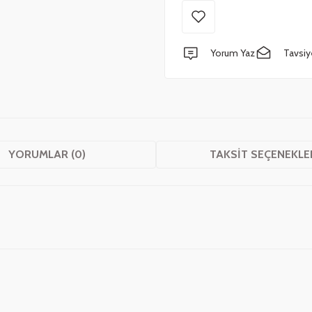
Yorum Yaz
Tavsiy
YORUMLAR (0)
TAKSIT SEÇENEKLE
 yetersiz gördüğünüz noktaları öneri formunu kullanarak tarafımıza iletebilirsini
Bu ürüne ilk yorumu siz yapın!