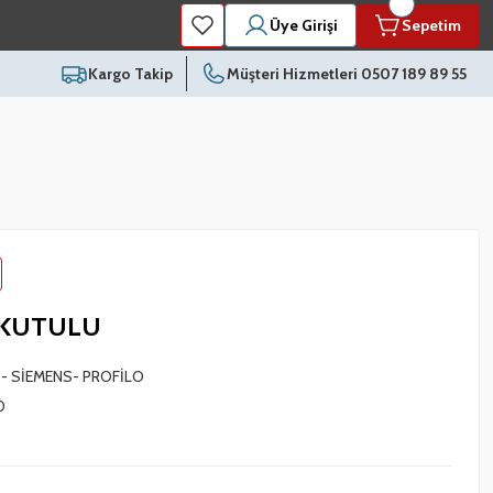
Üye Girişi
Sepetim
Kargo Takip
Müşteri Hizmetleri 0507 189 89 55
 KUTULU
- SİEMENS- PROFİLO
0