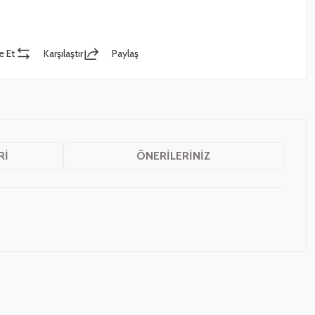
e Et
Karşılaştır
Paylaş
RI
ÖNERILERINIZ
z.