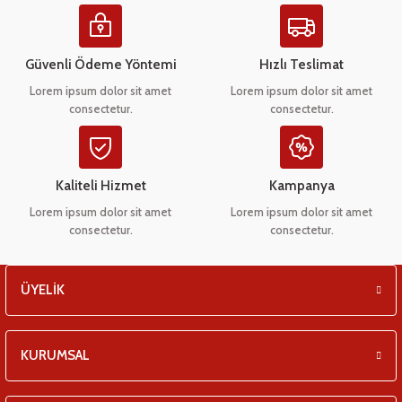
Ürün resmi kalitesiz, bozuk veya görüntülenemiyor.
eşitleri
Ürün açıklamasında eksik bilgiler bulunuyor.
Ürün bilgilerinde hatalar bulunuyor.
pları
Güvenli Ödeme Yöntemi
Hızlı Teslimat
Ürün fiyatı diğer sitelerden daha pahalı.
Lorem ipsum dolor sit amet
Lorem ipsum dolor sit amet
 - Tako Çeşitleri
consectetur.
consectetur.
Bu ürüne benzer farklı alternatifler olmalı.
ıyıcılar
Kaliteli Hizmet
Kampanya
Lorem ipsum dolor sit amet
Lorem ipsum dolor sit amet
consectetur.
consectetur.
Gönder
ÜYELİK
KURUMSAL