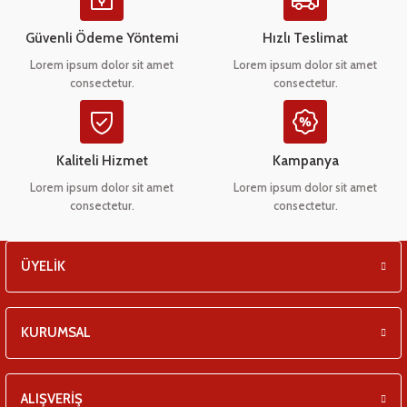
Ürün açıklamasında eksik bilgiler bulunuyor.
eşitleri
Ürün bilgilerinde hatalar bulunuyor.
Güvenli Ödeme Yöntemi
Hızlı Teslimat
Ürün fiyatı diğer sitelerden daha pahalı.
pları
Lorem ipsum dolor sit amet
Lorem ipsum dolor sit amet
consectetur.
consectetur.
Bu ürüne benzer farklı alternatifler olmalı.
 - Tako Çeşitleri
ıyıcılar
Kaliteli Hizmet
Kampanya
Lorem ipsum dolor sit amet
Lorem ipsum dolor sit amet
consectetur.
consectetur.
Gönder
ÜYELİK
KURUMSAL
ALIŞVERİŞ