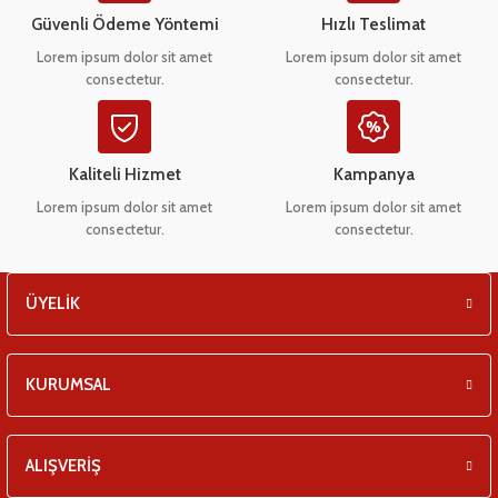
eşitleri
Ürün bilgilerinde hatalar bulunuyor.
Güvenli Ödeme Yöntemi
Hızlı Teslimat
Ürün fiyatı diğer sitelerden daha pahalı.
Lorem ipsum dolor sit amet
Lorem ipsum dolor sit amet
pları
consectetur.
consectetur.
Bu ürüne benzer farklı alternatifler olmalı.
 - Tako Çeşitleri
Kaliteli Hizmet
Kampanya
ıyıcılar
Lorem ipsum dolor sit amet
Lorem ipsum dolor sit amet
consectetur.
consectetur.
Gönder
ÜYELİK
KURUMSAL
ALIŞVERİŞ