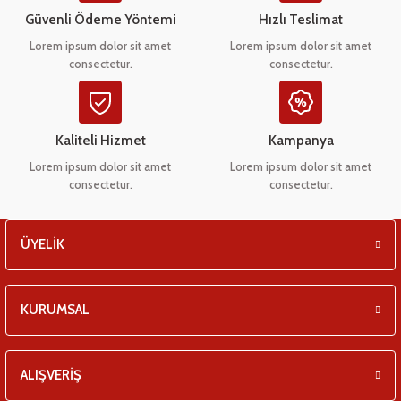
eşitleri
Ürün bilgilerinde hatalar bulunuyor.
Güvenli Ödeme Yöntemi
Hızlı Teslimat
Ürün fiyatı diğer sitelerden daha pahalı.
Lorem ipsum dolor sit amet
Lorem ipsum dolor sit amet
pları
consectetur.
consectetur.
Bu ürüne benzer farklı alternatifler olmalı.
 - Tako Çeşitleri
Kaliteli Hizmet
Kampanya
ıyıcılar
Lorem ipsum dolor sit amet
Lorem ipsum dolor sit amet
consectetur.
consectetur.
Gönder
ÜYELİK
KURUMSAL
ALIŞVERİŞ