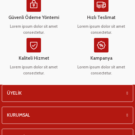
eşitleri
Ürün açıklamasında eksik bilgiler bulunuyor.
Ürün bilgilerinde hatalar bulunuyor.
Güvenli Ödeme Yöntemi
Hızlı Teslimat
pları
Ürün fiyatı diğer sitelerden daha pahalı.
Lorem ipsum dolor sit amet
Lorem ipsum dolor sit amet
consectetur.
consectetur.
Bu ürüne benzer farklı alternatifler olmalı.
 - Tako Çeşitleri
ıyıcılar
Kaliteli Hizmet
Kampanya
Lorem ipsum dolor sit amet
Lorem ipsum dolor sit amet
consectetur.
consectetur.
Gönder
ÜYELİK
KURUMSAL