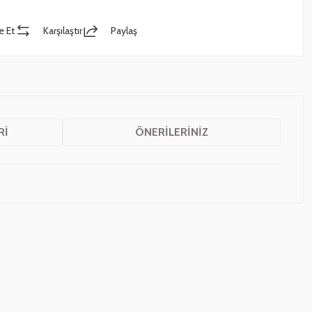
e Et
Karşılaştır
Paylaş
RI
ÖNERILERINIZ
z.