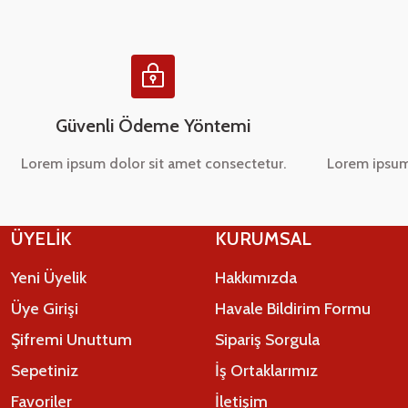
Ürün fiyatı diğer sitelerden daha pahalı.
Bu ürüne benzer farklı alternatifler olmalı.
Güvenli Ödeme Yöntemi
Lorem ipsum dolor sit amet consectetur.
Lorem ipsum
ÜYELİK
KURUMSAL
Yeni Üyelik
Hakkımızda
Üye Girişi
Havale Bildirim Formu
Şifremi Unuttum
Sipariş Sorgula
Sepetiniz
İş Ortaklarımız
Favoriler
İletişim