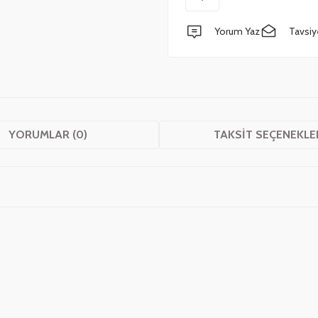
Yorum Yaz
Tavsiy
YORUMLAR (0)
TAKSIT SEÇENEKLE
 yetersiz gördüğünüz noktaları öneri formunu kullanarak tarafımıza iletebilirsini
Bu ürüne ilk yorumu siz yapın!
Yorum Yaz