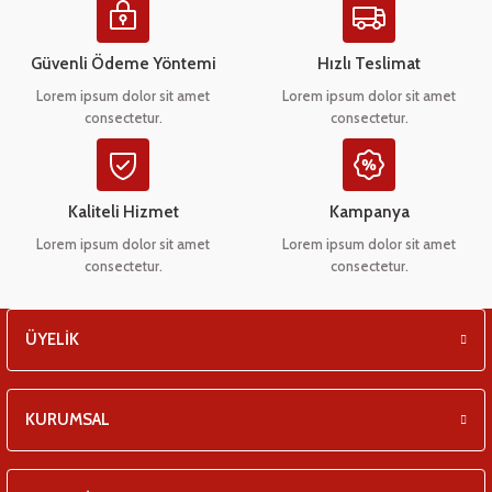
eşitleri
Ürün açıklamasında eksik bilgiler bulunuyor.
Ürün bilgilerinde hatalar bulunuyor.
Güvenli Ödeme Yöntemi
Hızlı Teslimat
pları
Ürün fiyatı diğer sitelerden daha pahalı.
Lorem ipsum dolor sit amet
Lorem ipsum dolor sit amet
consectetur.
consectetur.
Bu ürüne benzer farklı alternatifler olmalı.
 - Tako Çeşitleri
ıyıcılar
Kaliteli Hizmet
Kampanya
Lorem ipsum dolor sit amet
Lorem ipsum dolor sit amet
consectetur.
consectetur.
Gönder
ÜYELİK
KURUMSAL