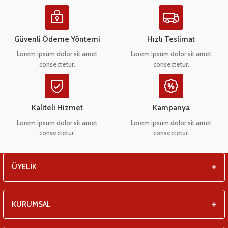
Ürün resmi kalitesiz, bozuk veya görüntülenemiyor.
eşitleri
Ürün açıklamasında eksik bilgiler bulunuyor.
pları
Ürün bilgilerinde hatalar bulunuyor.
Güvenli Ödeme Yöntemi
Hızlı Teslimat
Ürün fiyatı diğer sitelerden daha pahalı.
Lorem ipsum dolor sit amet
Lorem ipsum dolor sit amet
 - Tako Çeşitleri
consectetur.
consectetur.
Bu ürüne benzer farklı alternatifler olmalı.
ıyıcılar
Kaliteli Hizmet
Kampanya
Lorem ipsum dolor sit amet
Lorem ipsum dolor sit amet
consectetur.
consectetur.
Gönder
ÜYELİK
KURUMSAL