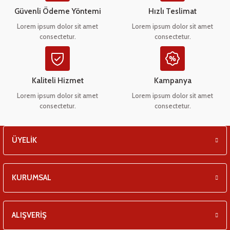
eşitleri
Ürün bilgilerinde hatalar bulunuyor.
Güvenli Ödeme Yöntemi
Hızlı Teslimat
Ürün fiyatı diğer sitelerden daha pahalı.
Lorem ipsum dolor sit amet
Lorem ipsum dolor sit amet
pları
consectetur.
consectetur.
Bu ürüne benzer farklı alternatifler olmalı.
 - Tako Çeşitleri
Kaliteli Hizmet
Kampanya
ıyıcılar
Lorem ipsum dolor sit amet
Lorem ipsum dolor sit amet
consectetur.
consectetur.
Gönder
ÜYELİK
KURUMSAL
ALIŞVERİŞ