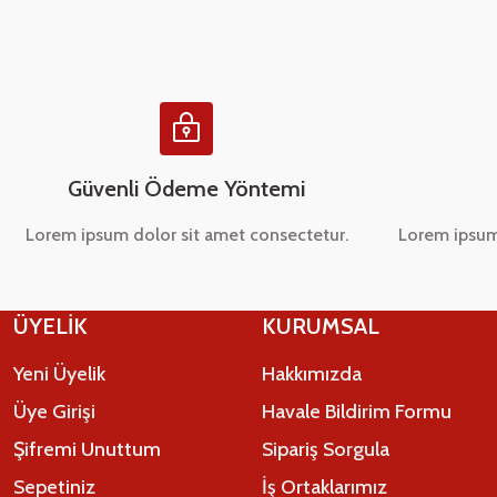
Ürün bilgilerinde hatalar bulunuyor.
Ürün fiyatı diğer sitelerden daha pahalı.
Bu ürüne benzer farklı alternatifler olmalı.
Güvenli Ödeme Yöntemi
Lorem ipsum dolor sit amet consectetur.
Lorem ipsum
ÜYELİK
KURUMSAL
Yeni Üyelik
Hakkımızda
Üye Girişi
Havale Bildirim Formu
Şifremi Unuttum
Sipariş Sorgula
Sepetiniz
İş Ortaklarımız