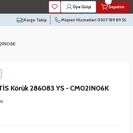
Üye Girişi
Sepetim
Kargo Takip
Müşteri Hizmetleri 0507 189 89 55
02IN06K
İS Körük 286083 YS - CM02IN06K
ON