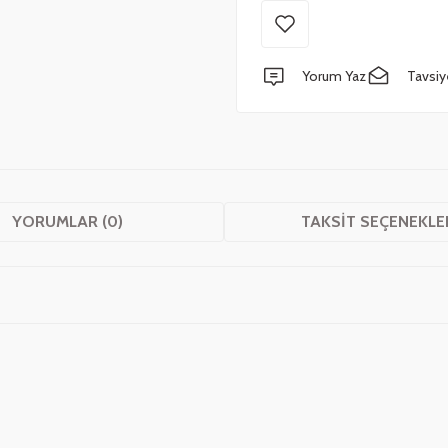
Yorum Yaz
Tavsiy
YORUMLAR (0)
TAKSIT SEÇENEKLE
 yetersiz gördüğünüz noktaları öneri formunu kullanarak tarafımıza iletebilirsini
Bu ürüne ilk yorumu siz yapın!
Yorum Yaz