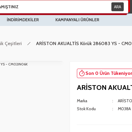
ARA
İNDİRİMDEKİLER
KAMPANYALI ÜRÜNLER
k Çeşitleri
ARİSTON AKUALTİS Körük 286083 YS - CM
Son 0 Ürün Tükeniyor
ARİSTON AKUALT
Marka
ARİST
Stok Kodu
M038A