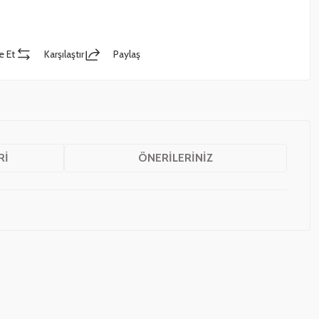
e Et
Karşılaştır
Paylaş
RI
ÖNERILERINIZ
z.