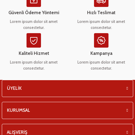
Ürün açıklamasında eksik bilgiler bulunuyor.
eşitleri
Ürün bilgilerinde hatalar bulunuyor.
Güvenli Ödeme Yöntemi
Hızlı Teslimat
Ürün fiyatı diğer sitelerden daha pahalı.
pları
Lorem ipsum dolor sit amet
Lorem ipsum dolor sit amet
consectetur.
consectetur.
Bu ürüne benzer farklı alternatifler olmalı.
 - Tako Çeşitleri
ıyıcılar
Kaliteli Hizmet
Kampanya
Lorem ipsum dolor sit amet
Lorem ipsum dolor sit amet
consectetur.
consectetur.
Gönder
ÜYELİK
KURUMSAL
ALIŞVERİŞ