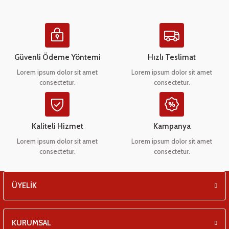
eşitleri
Ürün resmi kalitesiz, bozuk veya görüntülenemiyor.
pları
Ürün açıklamasında eksik bilgiler bulunuyor.
Ürün bilgilerinde hatalar bulunuyor.
Güvenli Ödeme Yöntemi
Hızlı Teslimat
 - Tako Çeşitleri
Ürün fiyatı diğer sitelerden daha pahalı.
Lorem ipsum dolor sit amet
Lorem ipsum dolor sit amet
consectetur.
consectetur.
Bu ürüne benzer farklı alternatifler olmalı.
ıyıcılar
Kaliteli Hizmet
Kampanya
Lorem ipsum dolor sit amet
Lorem ipsum dolor sit amet
consectetur.
consectetur.
Gönder
ÜYELİK
KURUMSAL