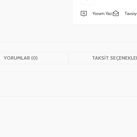
Yorum Yaz
Tavsiy
YORUMLAR (0)
TAKSIT SEÇENEKLE
 yetersiz gördüğünüz noktaları öneri formunu kullanarak tarafımıza iletebilirsini
Bu ürüne ilk yorumu siz yapın!
Yorum Yaz