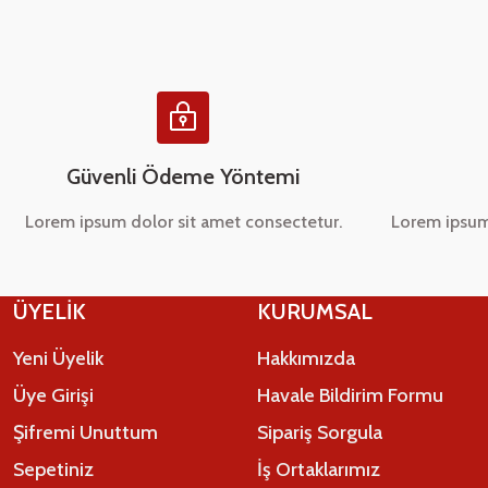
Ürün bilgilerinde hatalar bulunuyor.
Ürün fiyatı diğer sitelerden daha pahalı.
Bu ürüne benzer farklı alternatifler olmalı.
Güvenli Ödeme Yöntemi
Lorem ipsum dolor sit amet consectetur.
Lorem ipsum
ÜYELİK
KURUMSAL
Yeni Üyelik
Hakkımızda
Üye Girişi
Havale Bildirim Formu
Şifremi Unuttum
Sipariş Sorgula
Sepetiniz
İş Ortaklarımız