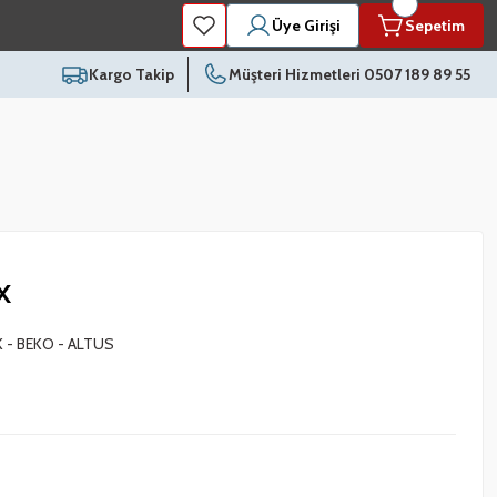
Üye Girişi
Sepetim
Kargo Takip
Müşteri Hizmetleri 0507 189 89 55
X
 - BEKO - ALTUS