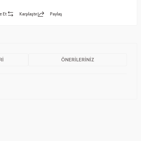
e Et
Karşılaştır
Paylaş
RI
ÖNERILERINIZ
z.