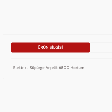
ÜRÜN BILGISI
Elektrikli Süpürge Arçelik 6800 Hortum
Bu ürünün fiyat bilgisi, resim, ürün açıklamalarında ve diğer konularda
Görüş ve önerileriniz için teşekkür ederiz.
Ürün resmi kalitesiz, bozuk veya görüntülenemiyor.
Ürün açıklamasında eksik bilgiler bulunuyor.