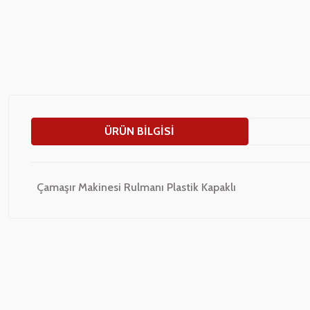
ÜRÜN BILGISI
Çamaşır Makinesi Rulmanı Plastik Kapaklı
Bu ürünün fiyat bilgisi, resim, ürün açıklamalarında ve diğer konularda
Görüş ve önerileriniz için teşekkür ederiz.
Ürün resmi kalitesiz, bozuk veya görüntülenemiyor.
Ürün açıklamasında eksik bilgiler bulunuyor.