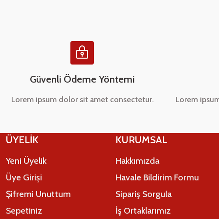
Ürün bilgilerinde hatalar bulunuyor.
Ürün fiyatı diğer sitelerden daha pahalı.
Bu ürüne benzer farklı alternatifler olmalı.
Güvenli Ödeme Yöntemi
Lorem ipsum dolor sit amet consectetur.
Lorem ipsum
ÜYELİK
KURUMSAL
Yeni Üyelik
Hakkımızda
Üye Girişi
Havale Bildirim Formu
Şifremi Unuttum
Sipariş Sorgula
Sepetiniz
İş Ortaklarımız