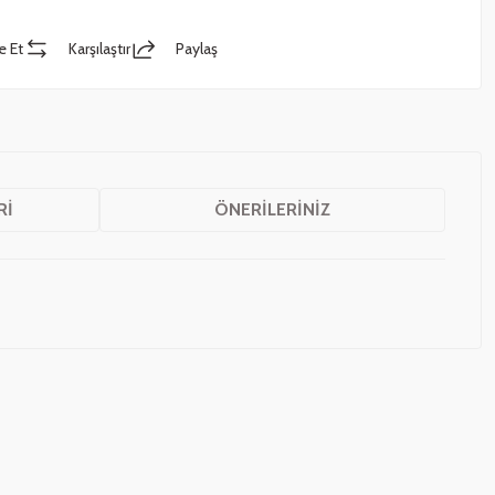
e Et
Karşılaştır
Paylaş
RI
ÖNERILERINIZ
z.