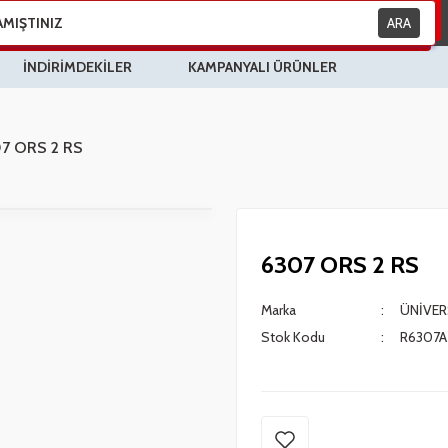
ARA
İNDİRİMDEKİLER
KAMPANYALI ÜRÜNLER
7 ORS 2 RS
6307 ORS 2 RS
Marka
ÜNİVER
Stok Kodu
R6307A