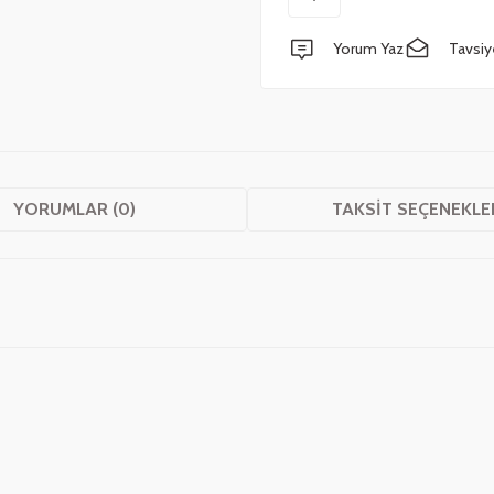
Yorum Yaz
Tavsiy
YORUMLAR (0)
TAKSIT SEÇENEKLE
 yetersiz gördüğünüz noktaları öneri formunu kullanarak tarafımıza iletebilirsini
Bu ürüne ilk yorumu siz yapın!
Yorum Yaz