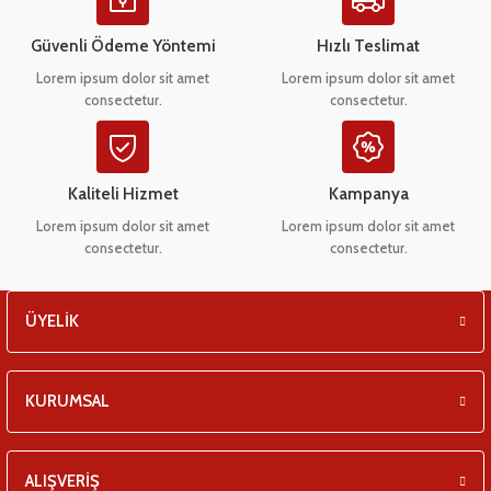
Ürün açıklamasında eksik bilgiler bulunuyor.
eşitleri
Ürün bilgilerinde hatalar bulunuyor.
Güvenli Ödeme Yöntemi
Hızlı Teslimat
Ürün fiyatı diğer sitelerden daha pahalı.
pları
Lorem ipsum dolor sit amet
Lorem ipsum dolor sit amet
consectetur.
consectetur.
Bu ürüne benzer farklı alternatifler olmalı.
 - Tako Çeşitleri
ıyıcılar
Kaliteli Hizmet
Kampanya
Lorem ipsum dolor sit amet
Lorem ipsum dolor sit amet
consectetur.
consectetur.
Gönder
ÜYELİK
KURUMSAL
ALIŞVERİŞ