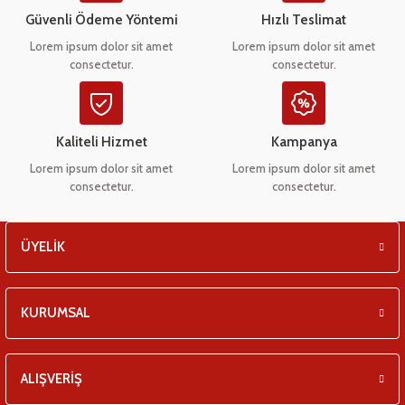
eşitleri
Ürün bilgilerinde hatalar bulunuyor.
Güvenli Ödeme Yöntemi
Hızlı Teslimat
Ürün fiyatı diğer sitelerden daha pahalı.
Lorem ipsum dolor sit amet
Lorem ipsum dolor sit amet
pları
consectetur.
consectetur.
Bu ürüne benzer farklı alternatifler olmalı.
 - Tako Çeşitleri
Kaliteli Hizmet
Kampanya
ıyıcılar
Lorem ipsum dolor sit amet
Lorem ipsum dolor sit amet
consectetur.
consectetur.
Gönder
ÜYELİK
KURUMSAL
ALIŞVERİŞ