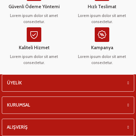
eşitleri
Ürün bilgilerinde hatalar bulunuyor.
Güvenli Ödeme Yöntemi
Hızlı Teslimat
Ürün fiyatı diğer sitelerden daha pahalı.
Lorem ipsum dolor sit amet
Lorem ipsum dolor sit amet
pları
consectetur.
consectetur.
Bu ürüne benzer farklı alternatifler olmalı.
 - Tako Çeşitleri
Kaliteli Hizmet
Kampanya
ıyıcılar
Lorem ipsum dolor sit amet
Lorem ipsum dolor sit amet
consectetur.
consectetur.
Gönder
ÜYELİK
KURUMSAL
ALIŞVERİŞ