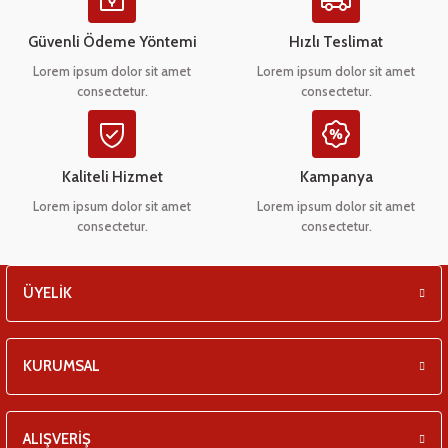
Ürün açıklamasında eksik bilgiler bulunuyor.
eşitleri
Ürün bilgilerinde hatalar bulunuyor.
Güvenli Ödeme Yöntemi
Hızlı Teslimat
Ürün fiyatı diğer sitelerden daha pahalı.
pları
Lorem ipsum dolor sit amet
Lorem ipsum dolor sit amet
consectetur.
consectetur.
Bu ürüne benzer farklı alternatifler olmalı.
 - Tako Çeşitleri
ıyıcılar
Kaliteli Hizmet
Kampanya
Lorem ipsum dolor sit amet
Lorem ipsum dolor sit amet
consectetur.
consectetur.
Gönder
ÜYELİK
KURUMSAL
ALIŞVERİŞ