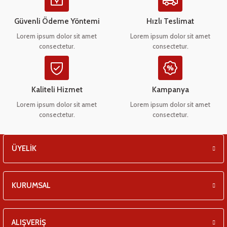
Ürün açıklamasında eksik bilgiler bulunuyor.
eşitleri
Ürün bilgilerinde hatalar bulunuyor.
Güvenli Ödeme Yöntemi
Hızlı Teslimat
Ürün fiyatı diğer sitelerden daha pahalı.
pları
Lorem ipsum dolor sit amet
Lorem ipsum dolor sit amet
consectetur.
consectetur.
Bu ürüne benzer farklı alternatifler olmalı.
 - Tako Çeşitleri
ıyıcılar
Kaliteli Hizmet
Kampanya
Lorem ipsum dolor sit amet
Lorem ipsum dolor sit amet
consectetur.
consectetur.
Gönder
ÜYELİK
KURUMSAL
ALIŞVERİŞ