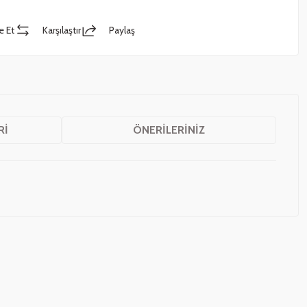
e Et
Karşılaştır
Paylaş
RI
ÖNERILERINIZ
z.