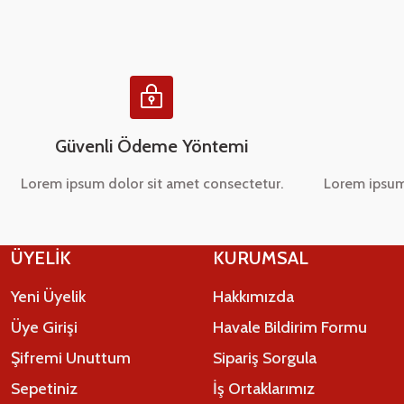
Ürün bilgilerinde hatalar bulunuyor.
Ürün fiyatı diğer sitelerden daha pahalı.
Bu ürüne benzer farklı alternatifler olmalı.
Güvenli Ödeme Yöntemi
Lorem ipsum dolor sit amet consectetur.
Lorem ipsum
ÜYELİK
KURUMSAL
Yeni Üyelik
Hakkımızda
Üye Girişi
Havale Bildirim Formu
Şifremi Unuttum
Sipariş Sorgula
Sepetiniz
İş Ortaklarımız