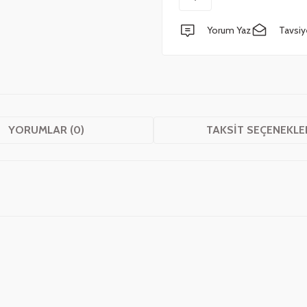
Yorum Yaz
Tavsiy
YORUMLAR (0)
TAKSIT SEÇENEKLE
 yetersiz gördüğünüz noktaları öneri formunu kullanarak tarafımıza iletebilirsini
Bu ürüne ilk yorumu siz yapın!
Yorum Yaz