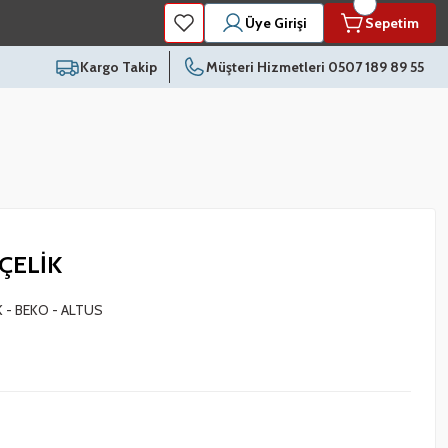
Üye Girişi
Sepetim
Kargo Takip
Müşteri Hizmetleri 0507 189 89 55
ÇELİK
 - BEKO - ALTUS