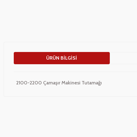
ÜRÜN BILGISI
2100-2200 Çamaşır Makinesi Tutamağı
Bu ürünün fiyat bilgisi, resim, ürün açıklamalarında ve diğer konularda
Görüş ve önerileriniz için teşekkür ederiz.
Ürün resmi kalitesiz, bozuk veya görüntülenemiyor.
Ürün açıklamasında eksik bilgiler bulunuyor.