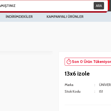
ARA
İNDİRİMDEKİLER
KAMPANYALI ÜRÜNLER
Son 0 Ürün Tükeniyor
13x6 izole
Marka
ÜNİVER
Stok Kodu
I51