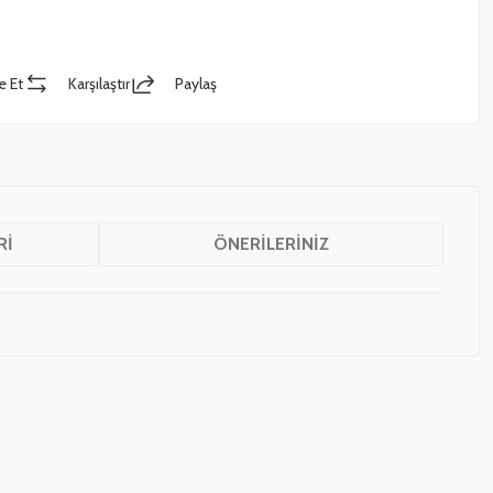
e Et
Karşılaştır
Paylaş
RI
ÖNERILERINIZ
z.