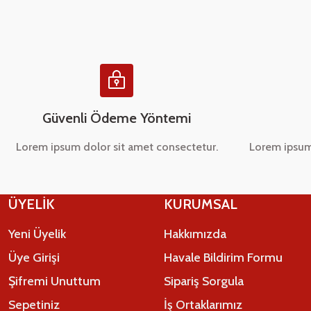
Ürün bilgilerinde hatalar bulunuyor.
Ürün fiyatı diğer sitelerden daha pahalı.
Bu ürüne benzer farklı alternatifler olmalı.
Güvenli Ödeme Yöntemi
Lorem ipsum dolor sit amet consectetur.
Lorem ipsum
ÜYELİK
KURUMSAL
Yeni Üyelik
Hakkımızda
Üye Girişi
Havale Bildirim Formu
Şifremi Unuttum
Sipariş Sorgula
Sepetiniz
İş Ortaklarımız