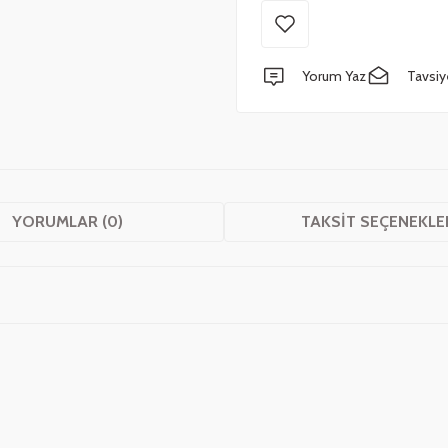
Yorum Yaz
Tavsiy
YORUMLAR (0)
TAKSIT SEÇENEKLE
 yetersiz gördüğünüz noktaları öneri formunu kullanarak tarafımıza iletebilirsini
Bu ürüne ilk yorumu siz yapın!
Yorum Yaz