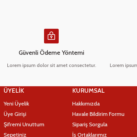
Ürün bilgilerinde hatalar bulunuyor.
Ürün fiyatı diğer sitelerden daha pahalı.
Bu ürüne benzer farklı alternatifler olmalı.
Güvenli Ödeme Yöntemi
Lorem ipsum dolor sit amet consectetur.
Lorem ipsum
ÜYELİK
KURUMSAL
Yeni Üyelik
Hakkımızda
Üye Girişi
Havale Bildirim Formu
Şifremi Unuttum
Sipariş Sorgula
Sepetiniz
İş Ortaklarımız