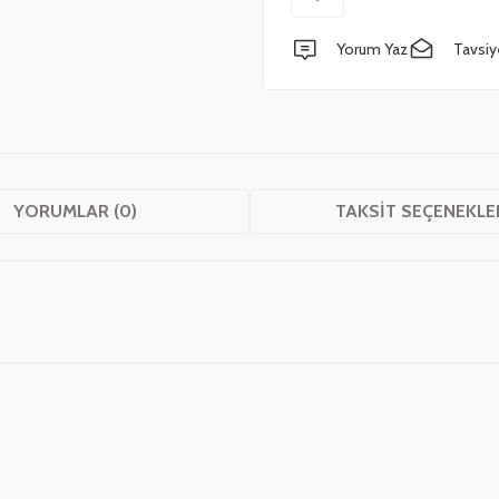
Yorum Yaz
Tavsiy
YORUMLAR (0)
TAKSIT SEÇENEKLE
 yetersiz gördüğünüz noktaları öneri formunu kullanarak tarafımıza iletebilirsini
Bu ürüne ilk yorumu siz yapın!
Yorum Yaz