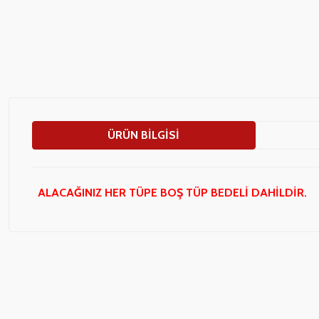
ÜRÜN BILGISI
ALACAĞINIZ HER TÜPE BOŞ TÜP BEDELİ DAHİLDİR.
Bu ürünün fiyat bilgisi, resim, ürün açıklamalarında ve diğer konularda
Görüş ve önerileriniz için teşekkür ederiz.
Ürün resmi kalitesiz, bozuk veya görüntülenemiyor.
Ürün açıklamasında eksik bilgiler bulunuyor.