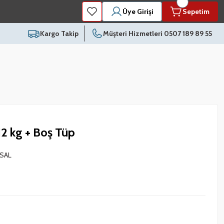
Üye Girişi
Sepetim
Kargo Takip
Müşteri Hizmetleri 0507 189 89 55
2 kg + Boş Tüp
SAL