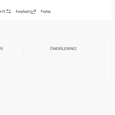
e Et
Karşılaştır
Paylaş
RI
ÖNERILERINIZ
z.