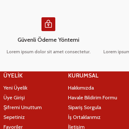
Ürün fiyatı diğer sitelerden daha pahalı.
Bu ürüne benzer farklı alternatifler olmalı.
Güvenli Ödeme Yöntemi
Lorem ipsum dolor sit amet consectetur.
Lorem ipsum
ÜYELİK
KURUMSAL
Yeni Üyelik
Hakkımızda
Üye Girişi
Havale Bildirim Formu
Şifremi Unuttum
Sipariş Sorgula
Sepetiniz
İş Ortaklarımız
Favoriler
İletişim