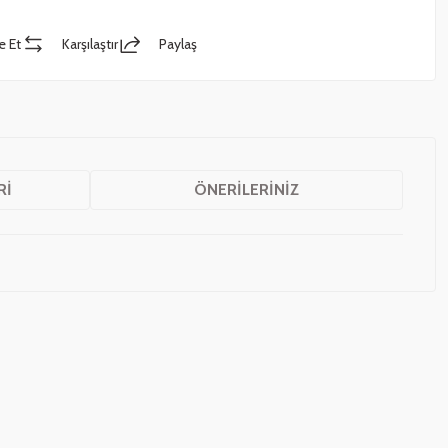
e Et
Karşılaştır
Paylaş
RI
ÖNERILERINIZ
z.