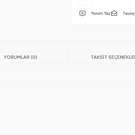
Yorum Yaz
Tavsiy
YORUMLAR (0)
TAKSIT SEÇENEKLE
 yetersiz gördüğünüz noktaları öneri formunu kullanarak tarafımıza iletebilirsini
Bu ürüne ilk yorumu siz yapın!
Yorum Yaz