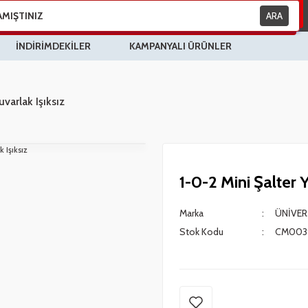
ARA
İNDİRİMDEKİLER
KAMPANYALI ÜRÜNLER
uvarlak Işıksız
1-0-2 Mini Şalter Y
Marka
ÜNİVER
Stok Kodu
CM003